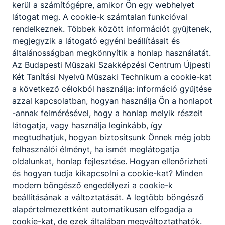
kerül a számítógépre, amikor Ön egy webhelyet
látogat meg. A cookie-k számtalan funkcióval
rendelkeznek. Többek között információt gyűjtenek,
megjegyzik a látogató egyéni beállításait és
általánosságban megkönnyítik a honlap használatát.
Az Budapesti Műszaki Szakképzési Centrum Újpesti
Két Tanítási Nyelvű Műszaki Technikum a cookie-kat
a következő célokból használja: információ gyűjtése
azzal kapcsolatban, hogyan használja Ön a honlapot
-annak felmérésével, hogy a honlap melyik részeit
látogatja, vagy használja leginkább, így
megtudhatjuk, hogyan biztosítsunk Önnek még jobb
felhasználói élményt, ha ismét meglátogatja
oldalunkat, honlap fejlesztése. Hogyan ellenőrizheti
és hogyan tudja kikapcsolni a cookie-kat? Minden
modern böngésző engedélyezi a cookie-k
beállításának a változtatását. A legtöbb böngésző
alapértelmezettként automatikusan elfogadja a
cookie-kat, de ezek általában megváltoztathatók.