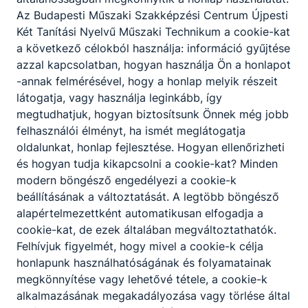
Az Budapesti Műszaki Szakképzési Centrum Újpesti
Két Tanítási Nyelvű Műszaki Technikum a cookie-kat
a következő célokból használja: információ gyűjtése
Partnereink
azzal kapcsolatban, hogyan használja Ön a honlapot
-annak felmérésével, hogy a honlap melyik részeit
látogatja, vagy használja leginkább, így
megtudhatjuk, hogyan biztosítsunk Önnek még jobb
felhasználói élményt, ha ismét meglátogatja
oldalunkat, honlap fejlesztése. Hogyan ellenőrizheti
és hogyan tudja kikapcsolni a cookie-kat? Minden
modern böngésző engedélyezi a cookie-k
beállításának a változtatását. A legtöbb böngésző
alapértelmezettként automatikusan elfogadja a
cookie-kat, de ezek általában megváltoztathatók.
Felhívjuk figyelmét, hogy mivel a cookie-k célja
honlapunk használhatóságának és folyamatainak
megkönnyítése vagy lehetővé tétele, a cookie-k
alkalmazásának megakadályozása vagy törlése által