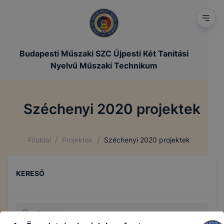
Budapesti Műszaki SZC Újpesti Két Tanítási
Nyelvű Műszaki Technikum
Széchenyi 2020 projektek
/
/
Főoldal
Projektek
Széchenyi 2020 projektek
KERESŐ