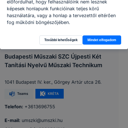
előfordulhat, hogy felhasználóink nem lesznek
képesek honlapunk funkcióinak teljes körű
használatára, vagy a honlap a tervezettől eltérően
fog működni böngészőjében.
További lehetőségek
Mindet elfogadom
Budapesti Műszaki SZC Újpesti Két
Tanítási Nyelvű Műszaki Technikum
1041 Budapest IV. ker., Görgey Artúr utca 26.
Teams
KRÉTA
Telefon:
+3613696755
E-mail:
umszki@umszki.hu