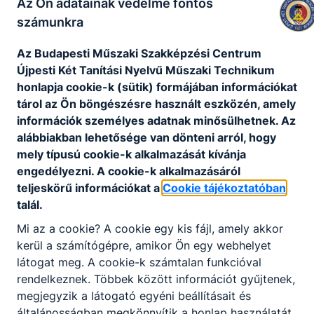
Az Ön adatainak védelme fontos
számunkra
Az Budapesti Műszaki Szakképzési Centrum
Széchenyi 2020 projektek
Újpesti Két Tanítási Nyelvű Műszaki Technikum
honlapja cookie-k (sütik) formájában információkat
tárol az Ön böngészésre használt eszközén, amely
További projektjeink
információk személyes adatnak minősülhetnek. Az
alábbiakban lehetősége van dönteni arról, hogy
mely típusú cookie-k alkalmazását kívánja
engedélyezni. A cookie-k alkalmazásáról
Nincs találat
teljeskörű információkat a
Cookie tájékoztatóban
talál.
Mi az a cookie? A cookie egy kis fájl, amely akkor
kerül a számítógépre, amikor Ön egy webhelyet
látogat meg. A cookie-k számtalan funkcióval
rendelkeznek. Többek között információt gyűjtenek,
megjegyzik a látogató egyéni beállításait és
általánosságban megkönnyítik a honlap használatát.