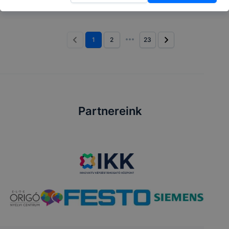
1
2
23
Partnereink