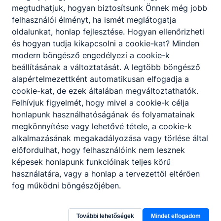
megtudhatjuk, hogyan biztosítsunk Önnek még jobb
2026. máj. 14.
felhasználói élményt, ha ismét meglátogatja
oldalunkat, honlap fejlesztése. Hogyan ellenőrizheti
és hogyan tudja kikapcsolni a cookie-kat? Minden
modern böngésző engedélyezi a cookie-k
Rendkívüli felvételi eljárás 2026
beállításának a változtatását. A legtöbb böngésző
alapértelmezettként automatikusan elfogadja a
Rendkívüli pótfelvételit hirdetünk.
cookie-kat, de ezek általában megváltoztathatók.
2026. máj. 7.
Felhívjuk figyelmét, hogy mivel a cookie-k célja
honlapunk használhatóságának és folyamatainak
Beiskolázás
megkönnyítése vagy lehetővé tétele, a cookie-k
alkalmazásának megakadályozása vagy törlése által
előfordulhat, hogy felhasználóink nem lesznek
képesek honlapunk funkcióinak teljes körű
Ballagás 2026
használatára, vagy a honlap a tervezettől eltérően
fog működni böngészőjében.
Végzős diákjaink elbúcsúztak iskolánktól.
2026. ápr. 29.
További lehetőségek
Mindet elfogadom
Iskolai élet