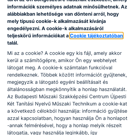
ókor történeti verseny
információk személyes adatnak minősülhetnek. Az
2026. jún. 7.
alábbiakban lehetősége van dönteni arról, hogy
mely típusú cookie-k alkalmazását kívánja
Verseny
Humán
engedélyezni. A cookie-k alkalmazásáról
teljeskörű információkat a
Cookie tájékoztatóban
talál.
Beiratkozás 2026
Mi az a cookie? A cookie egy kis fájl, amely akkor
kerül a számítógépre, amikor Ön egy webhelyet
A beiratkozás időpontja 2026. június 25.
látogat meg. A cookie-k számtalan funkcióval
2026. jún. 4.
rendelkeznek. Többek között információt gyűjtenek,
megjegyzik a látogató egyéni beállításait és
Beiskolázás
általánosságban megkönnyítik a honlap használatát.
Az Budapesti Műszaki Szakképzési Centrum Újpesti
Két Tanítási Nyelvű Műszaki Technikum a cookie-kat
a következő célokból használja: információ gyűjtése
Megrendülten búcsúzik iskolánk
azzal kapcsolatban, hogyan használja Ön a honlapot
-annak felmérésével, hogy a honlap melyik részeit
Mély megrendüléssel tudatjuk, hogy iskolánk tisztelt és
szeretett tanára, Horváthné Tőkei Zsuzsanna elhunyt.
látogatja, vagy használja leginkább, így