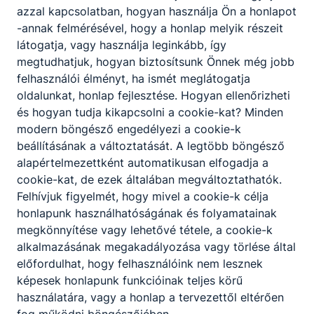
azzal kapcsolatban, hogyan használja Ön a honlapot
-annak felmérésével, hogy a honlap melyik részeit
Gazdálkodási adatok
látogatja, vagy használja leginkább, így
megtudhatjuk, hogyan biztosítsunk Önnek még jobb
felhasználói élményt, ha ismét meglátogatja
oldalunkat, honlap fejlesztése. Hogyan ellenőrizheti
és hogyan tudja kikapcsolni a cookie-kat? Minden
modern böngésző engedélyezi a cookie-k
Archívum
beállításának a változtatását. A legtöbb böngésző
alapértelmezettként automatikusan elfogadja a
cookie-kat, de ezek általában megváltoztathatók.
Felhívjuk figyelmét, hogy mivel a cookie-k célja
honlapunk használhatóságának és folyamatainak
megkönnyítése vagy lehetővé tétele, a cookie-k
alkalmazásának megakadályozása vagy törlése által
előfordulhat, hogy felhasználóink nem lesznek
Partnereink
képesek honlapunk funkcióinak teljes körű
használatára, vagy a honlap a tervezettől eltérően