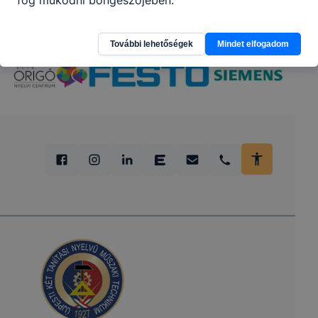
fog működni böngészőjében.
További lehetőségek
Mindet elfogadom