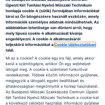
(
bmszc.hu
)
Újpesti Két Tanítási Nyelvű Műszaki Technikum
honlapja cookie-k (sütik) formájában információkat
Viszkok Mihály, kancellár
tárol az Ön böngészésre használt eszközén, amely
Telefonszám: +3615858220
információk személyes adatnak minősülhetnek. Az
Csordás Katalin, főigazgató
alábbiakban lehetősége van dönteni arról, hogy
Telefonszám: +3615858220
mely típusú cookie-k alkalmazását kívánja
engedélyezni. A cookie-k alkalmazásáról
teljeskörű információkat a
Cookie tájékoztatóban
SZMSZ
talál.
Házirend
Mi az a cookie? A cookie egy kis fájl, amely akkor
Szakmai program
kerül a számítógépre, amikor Ön egy webhelyet
Szabályzatok
látogat meg. A cookie-k számtalan funkcióval
rendelkeznek. Többek között információt gyűjtenek,
megjegyzik a látogató egyéni beállításait és
általánosságban megkönnyítik a honlap használatát.
Tevékenységre, működésre vonatkozó adatok
Az Budapesti Műszaki Szakképzési Centrum Újpesti
Két Tanítási Nyelvű Műszaki Technikum a cookie-kat
a következő célokból használja: információ gyűjtése