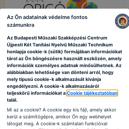
Az Ön adatainak védelme fontos
számunkra
Iskolánk akkreditált vizsgahelyi státusszal
Az Budapesti Műszaki Szakképzési Centrum
rendelkezik. Ennek értelmében nemcsak helyszínt
Újpesti Két Tanítási Nyelvű Műszaki Technikum
biztosítunk a vizsgázóknak, hanem angol nyelvből
honlapja cookie-k (sütik) formájában információkat
saját vizsgáztatókkal is rendelkezünk.
tárol az Ön böngészésre használt eszközén, amely
információk személyes adatnak minősülhetnek. Az
Az ELTE Origó Nyelvi Centrum az államilag
alábbiakban lehetősége van dönteni arról, hogy
elismert
egynyelvű Origó MONO
és
kétnyelvű
mely típusú cookie-k alkalmazását kívánja
Origó
általános nyelvvizsgarendszereket
engedélyezni. A cookie-k alkalmazásáról
működteti, melyek Magyarországon mindenütt
teljeskörű információkat a
Cookie tájékoztatóban
elfogadottak.
talál.
A vizsgaközpont
30 nyelvből
kínál
Mi az a cookie? A cookie egy kis fájl, amely akkor
vizsgalehetőséget, angol és német nyelvből
kerül a számítógépre, amikor Ön egy webhelyet
egyedülálló módon mind a 12 hónapban. Az Origó
látogat meg. A cookie-k számtalan funkcióval
vizsgarendszer megbízhatóságának