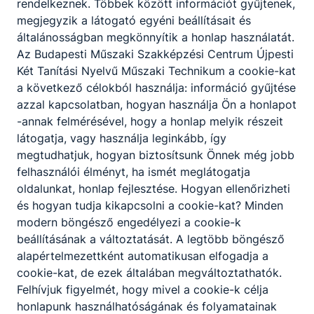
rendelkeznek. Többek között információt gyűjtenek,
köszönhetően évek óta piacvezető hazánkban.
megjegyzik a látogató egyéni beállításait és
További információk:
https://www.onyc.hu/
általánosságban megkönnyítik a honlap használatát.
Az Budapesti Műszaki Szakképzési Centrum Újpesti
Két Tanítási Nyelvű Műszaki Technikum a cookie-kat
a következő célokból használja: információ gyűjtése
azzal kapcsolatban, hogyan használja Ön a honlapot
-annak felmérésével, hogy a honlap melyik részeit
látogatja, vagy használja leginkább, így
Partnereink
megtudhatjuk, hogyan biztosítsunk Önnek még jobb
felhasználói élményt, ha ismét meglátogatja
oldalunkat, honlap fejlesztése. Hogyan ellenőrizheti
és hogyan tudja kikapcsolni a cookie-kat? Minden
modern böngésző engedélyezi a cookie-k
beállításának a változtatását. A legtöbb böngésző
alapértelmezettként automatikusan elfogadja a
cookie-kat, de ezek általában megváltoztathatók.
Felhívjuk figyelmét, hogy mivel a cookie-k célja
honlapunk használhatóságának és folyamatainak