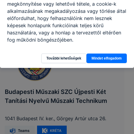
megkönnyítése vagy lehetővé tétele, a cookie-k
alkalmazásának megakadályozása vagy törlése által
előfordulhat, hogy felhasználóink nem lesznek
képesek honlapunk funkcióinak teljes körű
használatára, vagy a honlap a tervezettől eltérően
fog működni böngészőjében.
További lehetőségek
Mindet elfogadom
Budapesti Műszaki SZC Újpesti Két
Tanítási Nyelvű Műszaki Technikum
1041 Budapest IV. ker., Görgey Artúr utca 26.
Teams
KRÉTA