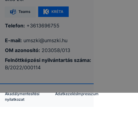
Teams
KRÉTA
Telefon:
+3613696755
E-mail:
umszki@umszki.hu
OM azonosító:
203058/013
Felnőttképzési nyilvántartás száma:
B/2022/000114
Akadálymentesítési
Adatkezelés
Impresszum
nyilatkozat