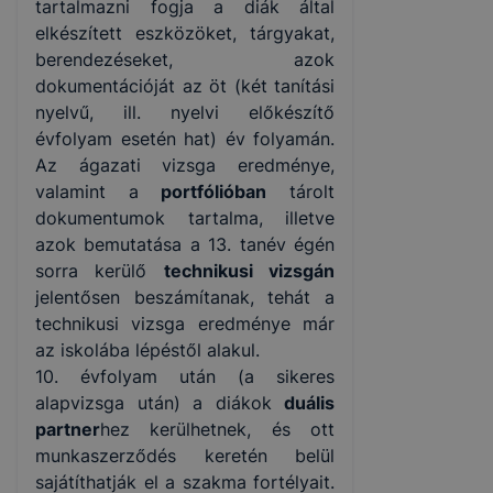
tartalmazni fogja a diák által
elkészített eszközöket, tárgyakat,
berendezéseket, azok
dokumentációját az öt (két tanítási
nyelvű, ill. nyelvi előkészítő
évfolyam esetén hat) év folyamán.
Az ágazati vizsga eredménye,
valamint a
portfólióban
tárolt
dokumentumok tartalma, illetve
azok bemutatása a 13. tanév égén
sorra kerülő
technikusi vizsgán
jelentősen beszámítanak, tehát a
technikusi vizsga eredménye már
az iskolába lépéstől alakul.
10. évfolyam után (a sikeres
alapvizsga után) a diákok
duális
partner
hez kerülhetnek, és ott
munkaszerződés keretén belül
sajátíthatják el a szakma fortélyait.