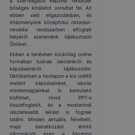
a szerteágazó képzési rendszer
bőséges kínálatot vonultat fel. Az
ebben való eligazodásban, és
intézményünk középfokú oktatási-
nevelési rendszerben elfoglalt
helyéről szeretnénk tájékoztatni
Önöket.
Ebben a tanévben kizárólag online
formában tudnak iskolánkról és
képzéseinkről tájékozódni.
Októberben a honlapon e kis ízelítő
mellett képzéseinket, iskolai
mindennapjainkat is bemutató
kisfilmet, rövid PPT-s
összefoglalót, és a mostaninál
részletesebb leírást is fognak
találni. Minden aktuális, felvételit,
majd beiratkozást érintő
információt ezen a fórumon