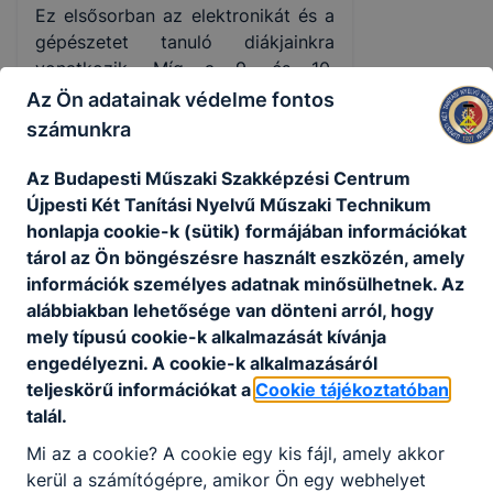
Ez elsősorban az elektronikát és a
gépészetet tanuló diákjainkra
vonatkozik. Míg a 9. és 10.
évfolyamon jelentős a közismereti
Az Ön adatainak védelme fontos
órák száma, ez a 11. évfolyamtól
számunkra
megváltozik, és túlsúlyba kerülnek
a szakmai órák. A szakképzésben
Az Budapesti Műszaki Szakképzési Centrum
előtérbe kerül, illetve egyre nagyon
Újpesti Két Tanítási Nyelvű Műszaki Technikum
teret nyer majd a projektalapú
honlapja cookie-k (sütik) formájában információkat
oktatás, mely során a különféle
tárol az Ön böngészésre használt eszközén, amely
tantárgyak egyszerre szolgálják a
információk személyes adatnak minősülhetnek. Az
projekt céljának megvalósulását
alábbiakban lehetősége van dönteni arról, hogy
(pl. gépész gyárt valamit
mely típusú cookie-k alkalmazását kívánja
(műhelygyakorlat – alapozó
engedélyezni. A cookie-k alkalmazásáról
feladat), előtte mér, ott
teljeskörű információkat a
Cookie tájékoztatóban
mértékegységet vált át
talál.
(matematika), rajzot értelmez
Mi az a cookie? A cookie egy kis fájl, amely akkor
(műszaki rajz).
kerül a számítógépre, amikor Ön egy webhelyet