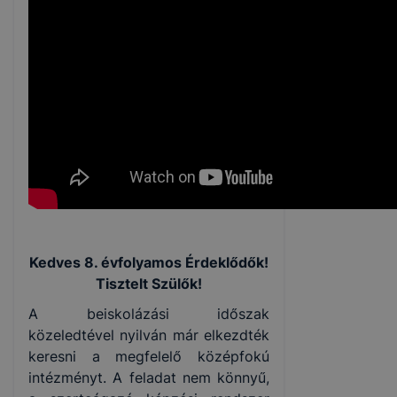
Kedves 8. évfolyamos Érdeklődők!
Tisztelt Szülők!
A beiskolázási időszak
közeledtével nyilván már elkezdték
keresni a megfelelő középfokú
intézményt. A feladat nem könnyű,