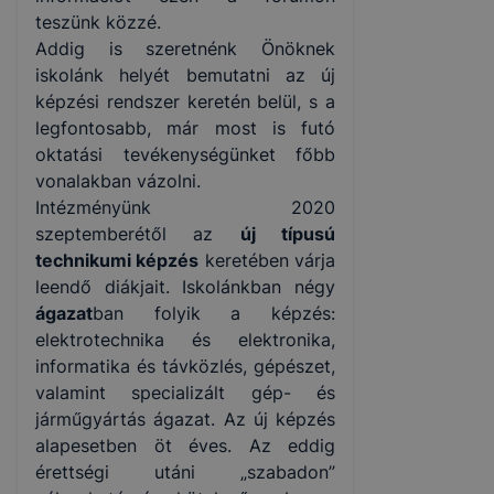
teszünk közzé.
Addig is szeretnénk Önöknek
iskolánk helyét bemutatni az új
képzési rendszer keretén belül, s a
legfontosabb, már most is futó
oktatási tevékenységünket főbb
vonalakban vázolni.
Intézményünk 2020
szeptemberétől az
új típusú
technikumi képzés
keretében várja
leendő diákjait. Iskolánkban négy
ágazat
ban folyik a képzés:
elektrotechnika és elektronika,
informatika és távközlés, gépészet,
valamint specializált gép- és
járműgyártás ágazat. Az új képzés
alapesetben öt éves. Az eddig
érettségi utáni „szabadon”