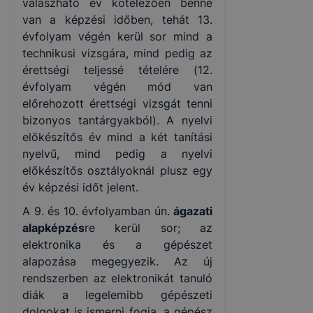
válaszható év kötelezően benne
van a képzési időben, tehát 13.
évfolyam végén kerül sor mind a
technikusi vizsgára, mind pedig az
érettségi teljessé tételére (12.
évfolyam végén mód van
előrehozott érettségi vizsgát tenni
bizonyos tantárgyakból). A nyelvi
előkészítős év mind a két tanítási
nyelvű, mind pedig a nyelvi
előkészítős osztályoknál plusz egy
év képzési időt jelent.
A 9. és 10. évfolyamban ún.
ágazati
alapképzés
re kerül sor; az
elektronika és a gépészet
alapozása megegyezik. Az új
rendszerben az elektronikát tanuló
diák a legelemibb gépészeti
dolgokat is ismerni fogja, a gépész