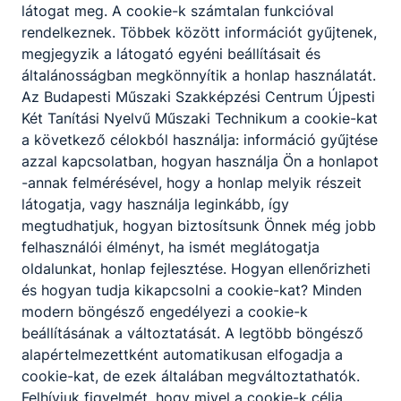
A diákok kezdettől fogva
látogat meg. A cookie-k számtalan funkcióval
ösztöndíjat
kapnak a tanulmányi
rendelkeznek. Többek között információt gyűjtenek,
eredménytől, valamint a hiányzások
megjegyzik a látogató egyéni beállításait és
mértékétől függően. A sikeres
általánosságban megkönnyítik a honlap használatát.
technikusi vizsga után egyszeri
Az Budapesti Műszaki Szakképzési Centrum Újpesti
pályakezdési hozzájárulásban
Két Tanítási Nyelvű Műszaki Technikum a cookie-kat
részesülhetnek.
a következő célokból használja: információ gyűjtése
12. évfolyam végén tanulóink
azzal kapcsolatban, hogyan használja Ön a honlapot
előrehozott érettségi vizsgát
-annak felmérésével, hogy a honlap melyik részeit
tesznek magyar, matematika és
látogatja, vagy használja leginkább, így
történelem tantárgyból. 13. év
megtudhatjuk, hogyan biztosítsunk Önnek még jobb
végén kerülhet sor az idegennyelv
felhasználói élményt, ha ismét meglátogatja
érettségi és a szakmai (technikusi)
oldalunkat, honlap fejlesztése. Hogyan ellenőrizheti
vizsga letételére, mely tehát azt is
és hogyan tudja kikapcsolni a cookie-kat? Minden
jelenti, hogy nálunk végzett
modern böngésző engedélyezi a cookie-k
diákjaink mindenképpen
beállításának a változtatását. A legtöbb böngésző
technikusokká is válnak a sikeres
alapértelmezettként automatikusan elfogadja a
vizsgákat követően. Előrehozott
cookie-kat, de ezek általában megváltoztathatók.
érettségi idegennyelvből nincs. A
Felhívjuk figyelmét, hogy mivel a cookie-k célja