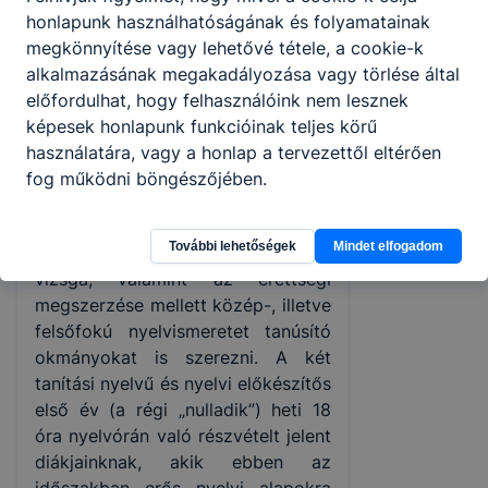
technikusi vizsga egyben emelt
honlapunk használhatóságának és folyamatainak
szintű szakmai érettséginek felel
megkönnyítése vagy lehetővé tétele, a cookie-k
meg, mely az esetleges egyetemi
alkalmazásának megakadályozása vagy törlése által
továbbtanulásnál fontos tényező
előfordulhat, hogy felhasználóink nem lesznek
lehet.
képesek honlapunk funkcióinak teljes körű
Külön ki kell emelni a népszerű
két
használatára, vagy a honlap a tervezettől eltérően
tanítási nyelvű
, valamint a
nyelvi
fog működni böngészőjében.
előkészítő
képzési formákat. Az
előbb említetteken túl ugyanis
További lehetőségek
Mindet elfogadom
iskolánkban mód van a technikusi
vizsga, valamint az érettségi
megszerzése mellett közép-, illetve
felsőfokú nyelvismeretet tanúsító
okmányokat is szerezni. A két
tanítási nyelvű és nyelvi előkészítős
első év (a régi „nulladik”) heti 18
óra nyelvórán való részvételt jelent
diákjainknak, akik ebben az
időszakban erős nyelvi alapokra