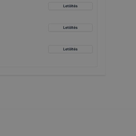
ikapcsolni a
Letöltés
ásának a
 elfogadja
t, hogy
Letöltés
k
 nem
Letöltés
 a honlap a