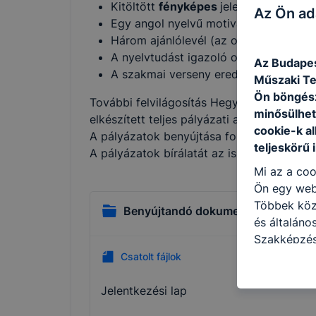
Kitöltött
fényképes
jelentkezési lap (
Az Ön ad
Egy angol nyelvű motivációs levél
Három ajánlólevél (az osztályfőnöktől
A nyelvtudást igazoló okmány másola
Az Budapes
A szakmai verseny eredményét dokume
Műszaki Te
Ön böngész
További felvilágosítás Hegyiné Závori Szi
minősülhet
elkészített teljes pályázati anyagot is nálu
cookie-k a
A pályázatok benyújtása folyamatos.
teljeskörű 
A pályázatok bírálatát az iskolánk vezeté
Mi az a coo
Ön egy web
Többek közö
Benyújtandó dokumentumok
és általáno
Szakképzés
kat a követ
Csatolt fájlok
hogyan hasz
részeit lát
Jelentkezési lap
biztosítsun