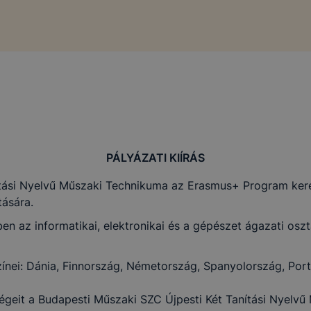
PÁLYÁZATI KIÍRÁS
ítási Nyelvű Műszaki Technikuma az Erasmus+ Program ker
tására.
az informatikai, elektronikai és a gépészet ágazati osztá
zínei: Dánia, Finnország, Németország, Spanyolország, Port
ségeit a Budapesti Műszaki SZC Újpesti Két Tanítási Nyelvű