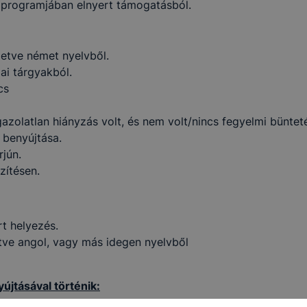
programjában elnyert támogatásból.
lletve német nyelvből.
ai tárgyakból.
ncs
olatlan hiányzás volt, és nem volt/nincs fegyelmi büntet
 benyújtása.
rjún.
zítésen.
rt helyezés.
etve angol, vagy más idegen nyelvből
jtásával történik: