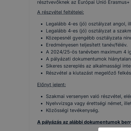
résztvevőknek az Európai Unió Erasmus+ 
A részvétel feltételei:
Legalább 4-es (jó) osztályzat angol, i
Legalább 4-es (jó) osztályzat a szakm
Közepesnél gyengébb osztályzata ni
Eredményesen teljesített tanév/félév.
A 2024/25-ös tanévben maximum 4 igaz
A pályázati dokumentumok hiánytalan
Sikeres szereplés az alkalmassági inte
Részvétel a kiutazást megelőző felkés
Előnyt jelent:
Szakmai versenyen való részvétel, elé
Nyelvvizsga vagy érettségi német, ill
Közösségi tevékenység.
A pályázás az alábbi dokumentumok benyú