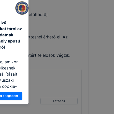
en (honlapról letölthető)
elvű
at tárol az
adatnak
 igazgatóhelyettesnél érhető el. Az
ely típusú
ról
e és a pályázatért felelősök végzik.
re, amikor
elkeznek.
llításait
Műszaki
a cookie-
latban,
et elfogadom
elyik
Letöltés
atja