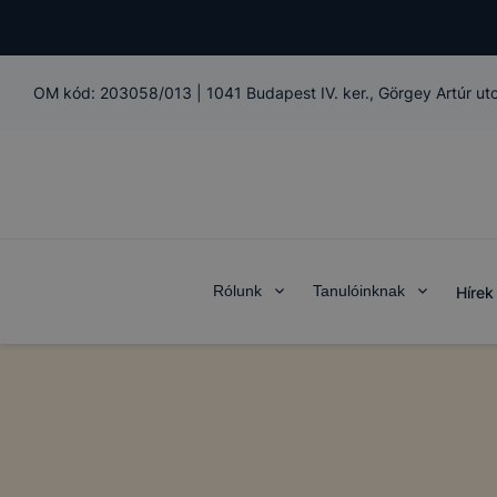
OM kód:
203058/013
|
1041 Budapest IV. ker., Görgey Artúr ut
Rólunk
Tanulóinknak
Hírek