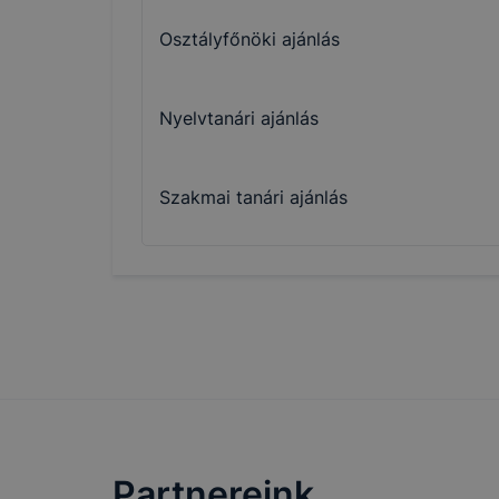
oldalunkat,
cookie-kat
Osztályfőnöki ajánlás
változtatás
a cookie-ka
Nyelvtanári ajánlás
mivel a coo
megkönnyít
megakadályo
Szakmai tanári ajánlás
lesznek kép
tervezettől
Partnereink