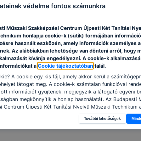
honlapról letölthető)
atainak védelme fontos számunkra
, egy nyelvtanártól és egy szakmai tanártól) - magyar nyelv
ta (ha van)
ti Műszaki Szakképzési Centrum Újpesti Két Tanítási Ny
ntáló irat másolata (ha van)
chnikum honlapja cookie-k (sütik) formájában információk
ésre használt eszközén, amely információk személyes 
lvia tanárnőnél (189-es tanári szoba) vagy Soósné Varga Lia
nek. Az alábbiakban lehetősége van dönteni arról, hogy m
k lehet leadni.
lkalmazását kívánja engedélyezni. A cookie-k alkalmazásá
információkat a
Cookie tájékoztatóban
talál.
séből megbízott személy/ek, a Diákönkormányzat képviselőj
kie? A cookie egy kis fájl, amely akkor kerül a számítógép
helyet látogat meg. A cookie-k számtalan funkcióval rend
tt információt gyűjtenek, megjegyzik a látogató egyéni beá
sságban megkönnyítik a honlap használatát. Az Budapesti 
i Centrum Újpesti Két Tanítási Nyelvű Műszaki Technikum 
kező célokból használja: információ gyűjtése azzal kapcso
További lehetőségek
Mind
nálja Ön a honlapot -annak felmérésével, hogy a honlap m
ogatja, vagy használja leginkább, így megtudhatjuk, hogyan
k Önnek még jobb felhasználói élményt, ha ismét meglátog