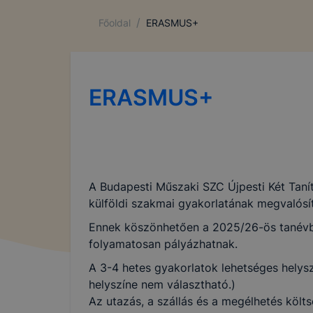
/
Főoldal
ERASMUS+
ERASMUS+
A Budapesti Műszaki SZC Újpesti Két Tan
külföldi szakmai gyakorlatának megvalósí
Ennek köszönhetően a 2025/26-ös tanévben 
folyamatosan pályázhatnak.
A 3-4 hetes gyakorlatok lehetséges helys
helyszíne nem választható.)
Az utazás, a szállás és a megélhetés költ