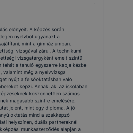
lás előnyeit. A képzés során
degen nyelvből ugyanazt a
ajátítani, mint a gimnáziumban.
ttségi vizsgával zárul. A technikumi
ettségi vizsgatárgyként emelt szintű
n tehát a tanuló egyszerre kapja kézbe
et, valamint még a nyelvvizsga
et nyújt a felsőoktatásban való
bereket képzi. Annak, aki az iskolában
ai képzéseknek köszönhetően számos
inek magasabb szintre emelésére.
at jelent, mint egy diploma. A jó
ányú oktatás mind a szakképző
ati helyszínen, duális partnereknél
zakképzési munkaszerződés alapján a