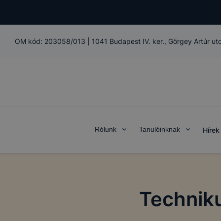
OM kód:
203058/013
|
1041 Budapest IV. ker., Görgey Artúr ut
Rólunk
Tanulóinknak
Hírek
Techniku