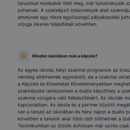
tanulókat munkabér illeti meg, már tanulmányaik 
juthatnak. A szakképző intézmények első szakmájuka
amelynek egy része egyösszegű pályakezdési juttat
vizsga sikeres teljesítését követően.
Minden iskolában más a képzés?
Az egyes iskolai, helyi szakmai programok az óras
némileg eltérhetnek egymástól, de a szakmai oktat
a Képzési és Kimeneteli Követelményekben meghatá
szakképzési rendszerben a duális képzőhely a sza
szakmai vizsgára való felkészítésért. Az iskolák má
kapcsolatban. Az iskola és a partner közötti meg
van a tanuló az iskolában és hány napot a duális p
követően a tanulók akár több időt tölthetnek a duá
Technikumban az ötödik évfolyam már szinte csak a