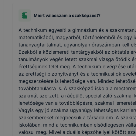
Miért válasszam a szakképzést?
A technikum egyesíti a gimnázium és a szakmatanu
matematikából, magyarból, történelemből és egy i
tananyagtartalmat, ugyanolyan óraszámban kell els
Ezekből a közismereti tantárgyakból az oktatás ére
tanulmányok végén letett szakmai vizsga ötödik ér
érettséginek felel meg. A technikum elvégzése utá
az érettségi bizonyítványt és a technikusi oklevel
megszerzésére is lehetősége van. Mindez lehetőség
továbbtanulásra is. A szakképző iskola a mesterem
szakmát szerzett, a ráépülő, specializáló szakm
lehetősége van a továbblépésre, szakmai ismerete
Vagyis egy jó szakma ugyanúgy lehetséges karrierut
szakembereket megbecsüli a társadalom. A szakir
iskolában, mind a technikumban elsődlegesen vállal
valósul meg. Mivel a duális képzőhellyel kötött s