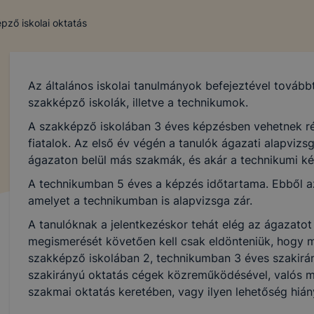
pző iskolai oktatás
Az általános iskolai tanulmányok befejeztével tovább
szakképző iskolák, illetve a technikumok.
A szakképző iskolában 3 éves képzésben vehetnek ré
fiatalok. Az első év végén a tanulók ágazati alapvizsg
ágazaton belül más szakmák, és akár a technikumi ké
A technikumban 5 éves a képzés időtartama. Ebből az
amelyet a technikumban is alapvizsga zár.
A tanulóknak a jelentkezéskor tehát elég az ágazatot
megismerését követően kell csak eldönteniük, hogy 
szakképző iskolában 2, technikumban 3 éves szakirány
szakirányú oktatás cégek közreműködésével, valós 
szakmai oktatás keretében, vagy ilyen lehetőség hián