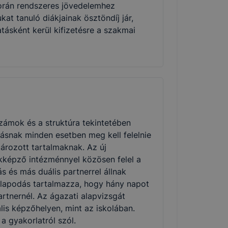
során rendszeres jövedelemhez
t tanuló diákjainak ösztöndíj jár,
ásként kerül kifizetésre a szakmai
zámok és a struktúra tekintetében
ásnak minden esetben meg kell felelnie
rozott tartalmaknak. Az új
kképző intézménnyel közösen felel a
s és más duális partnerrel állnak
állapodás tartalmazza, hogy hány napot
artnernél. Az ágazati alapvizsgát
lis képzőhelyen, mint az iskolában.
 gyakorlatról szól.