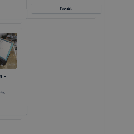
Tovább
s -
lés