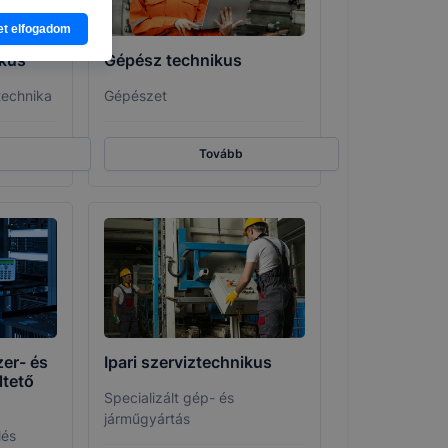
latban,
et elfogadom
elyik
ikus
Gépész technikus
atja
technika
Gépészet
ikapcsolni a
ásának a
Tovább
 elfogadja
t, hogy
k
 nem
 a honlap a
zer- és
Ipari szerviztechnikus
tető
Specializált gép- és
járműgyártás
lés