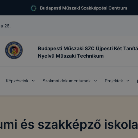
Budapesti Műszaki Szakképzési Centrum
ca 26.
Budapesti Műszaki SZC Újpesti Két Tanítá
Nyelvű Műszaki Technikum
Képzéseink
Szakmai dokumentumok
Projektek
mi és szakképző iskola