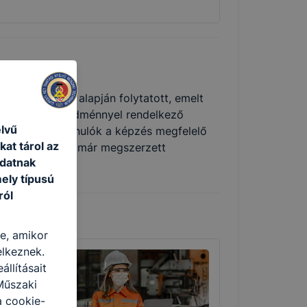
kmai program alapján folytatott, emelt
 tanulmányi eredménnyel rendelkező
elvű
 jövőjüket. A tanulók a képzés megfelelő
at tárol az
n egyenes úton, már megszerzett
adatnak
ú képzésébe.
ely típusú
ról
re, amikor
elkeznek.
llításait
Műszaki
a cookie-