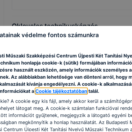
Okleveles technikusképzés
atainak védelme fontos számunkra
A felsőoktatási intézménnyel közösen kidolgozott sza
szintű szakmai tudást biztosító képzés azoknak a jó
ti Műszaki Szakképzési Centrum Újpesti Két Tanítási Ny
tanulóknak ajánlott, akik tudatosan szeretnék építeni
chnikum honlapja cookie-k (sütik) formájában információk
tanulmányi eredménnyel történt teljesítését követőe
ésre használt eszközén, amely információk személyes 
kreditekkel juthatnak be az adott egyetem szakirány
nek. Az alábbiakban lehetősége van dönteni arról, hogy m
lkalmazását kívánja engedélyezni. A cookie-k alkalmazásá
információkat a
Cookie tájékoztatóban
talál.
Szakmák
kie? A cookie egy kis fájl, amely akkor kerül a számítógép
helyet látogat meg. A cookie-k számtalan funkcióval rend
tt információt gyűjtenek, megjegyzik a látogató egyéni beá
sságban megkönnyítik a honlap használatát. Az Budapesti 
i Centrum Újpesti Két Tanítási Nyelvű Műszaki Technikum 