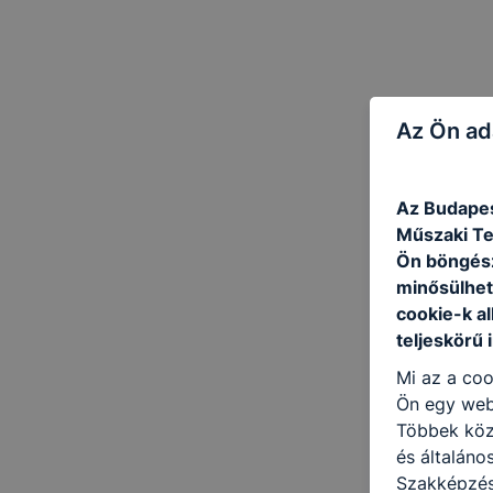
Az Ön ad
Az Budapes
Műszaki Te
Ön böngész
minősülhet
cookie-k a
teljeskörű 
Mi az a coo
Ön egy web
Többek közö
és általáno
Szakképzés