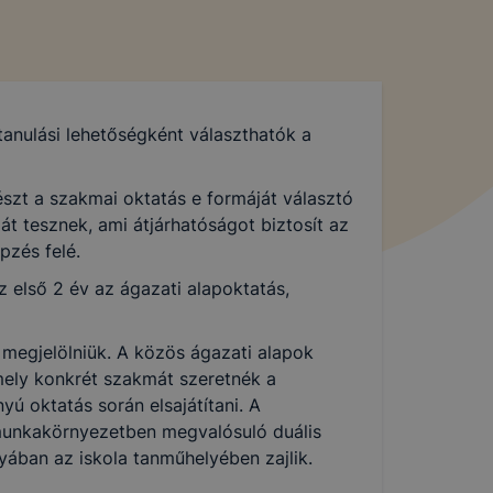
tanulási lehetőségként választhatók a
szt a szakmai oktatás e formáját választó
át tesznek, ami átjárhatóságot biztosít az
pzés felé.
 első 2 év az ágazati alapoktatás,
 megjelölniük. A közös ágazati alapok
mely konkrét szakmát szeretnék a
ú oktatás során elsajátítani. A
munkakörnyezetben megvalósuló duális
yában az iskola tanműhelyében zajlik.