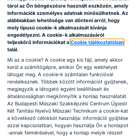
tárol az Ön böngészésre használt eszközén, amely
információk személyes adatnak minősülhetnek. Az
alábbiakban lehetősége van dönteni arról, hogy
.
mely típusú cookie-k alkalmazását kívánja
engedélyezni. A cookie-k alkalmazásáról
teljeskörű információkat a
Cookie tájékoztatóban
talál.
Mi az a cookie? A cookie egy kis fájl, amely akkor
kerül a számítógépre, amikor Ön egy webhelyet
látogat meg. A cookie-k számtalan funkcióval
rendelkeznek. Többek között információt gyűjtenek,
Partnereink
megjegyzik a látogató egyéni beállításait és
általánosságban megkönnyítik a honlap használatát.
Az Budapesti Műszaki Szakképzési Centrum Újpesti
Két Tanítási Nyelvű Műszaki Technikum a cookie-kat
a következő célokból használja: információ gyűjtése
azzal kapcsolatban, hogyan használja Ön a honlapot
-annak felmérésével, hogy a honlap melyik részeit