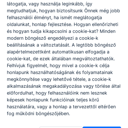
látogatja, vagy használja leginkább, így
megtudhatjuk, hogyan biztosítsunk Önnek még jobb
felhasználói élményt, ha ismét meglátogatja
oldalunkat, honlap fejlesztése. Hogyan ellenőrizheti
és hogyan tudja kikapcsolni a cookie-kat? Minden
modern böngésző engedélyezi a cookie-k
beállításának a változtatását. A legtöbb böngésző
alapértelmezettként automatikusan elfogadja a
cookie-kat, de ezek általában megváltoztathatók.
Felhívjuk figyelmét, hogy mivel a cookie-k célja
honlapunk használhatóságának és folyamatainak
megkönnyítése vagy lehetővé tétele, a cookie-k
alkalmazásának megakadályozása vagy törlése által
előfordulhat, hogy felhasználóink nem lesznek
képesek honlapunk funkcióinak teljes körű
használatára, vagy a honlap a tervezettől eltérően
Budapesti Műszaki SZC Újpesti Két
fog működni böngészőjében.
Tanítási Nyelvű Műszaki Technikum