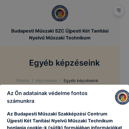
Budapesti Műszaki SZC Újpesti Két Tanítási
Nyelvű Műszaki Technikum
Egyéb képzéseink
/
/
Főoldal
Képzéseink
Egyéb képzéseink
Az Ön adatainak védelme fontos
számunkra
Az Budapesti Műszaki Szakképzési Centrum
Újpesti Két Tanítási Nyelvű Műszaki Technikum
honlapja cookie-k (sütik) formájában információkat