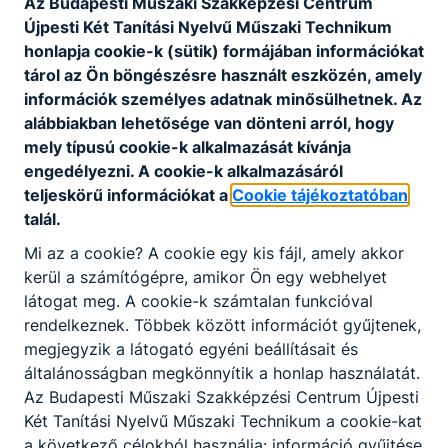
Az Budapesti Műszaki Szakképzési Centrum
Újpesti Két Tanítási Nyelvű Műszaki Technikum
honlapja cookie-k (sütik) formájában információkat
tárol az Ön böngészésre használt eszközén, amely
információk személyes adatnak minősülhetnek. Az
alábbiakban lehetősége van dönteni arról, hogy
mely típusú cookie-k alkalmazását kívánja
engedélyezni. A cookie-k alkalmazásáról
teljeskörű információkat a
Cookie tájékoztatóban
talál.
Mi az a cookie? A cookie egy kis fájl, amely akkor
kerül a számítógépre, amikor Ön egy webhelyet
látogat meg. A cookie-k számtalan funkcióval
rendelkeznek. Többek között információt gyűjtenek,
megjegyzik a látogató egyéni beállításait és
általánosságban megkönnyítik a honlap használatát.
Az Budapesti Műszaki Szakképzési Centrum Újpesti
Két Tanítási Nyelvű Műszaki Technikum a cookie-kat
a következő célokból használja: információ gyűjtése