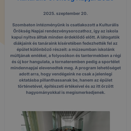
2025. szeptember 20.
Szombaton intézményünk is csatlakozott a Kulturális
Örökség Napjai rendezvénysorozathoz, így az iskola
kapui nyitva álltak minden érdeklődő előtt. A látogatók
diákjaink és tanáraink kíséretében fedezhették fel az
épület különböző részeit: a múzeumban iskolánk
múltjának emlékei, a folyosókon és tantermekben a régi
és új kor hangulata, a tornateremben pedig a sportélet
mindennapjai elevenedtek meg. A program lehetőséget
adott arra, hogy vendégeink ne csak a jelenlegi
oktatásba pillanthassanak be, hanem az épület
történetével, építészeti értékeivel és az itt őrzött
hagyományokkal is megismerkedjenek.