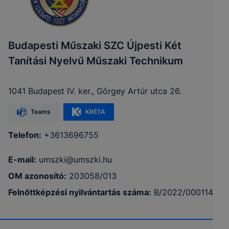
Budapesti Műszaki SZC Újpesti Két
Tanítási Nyelvű Műszaki Technikum
1041 Budapest IV. ker., Görgey Artúr utca 26.
Teams
KRÉTA
Telefon:
+3613696755
E-mail:
umszki@umszki.hu
OM azonosító:
203058/013
Felnőttképzési nyilvántartás száma:
B/2022/000114