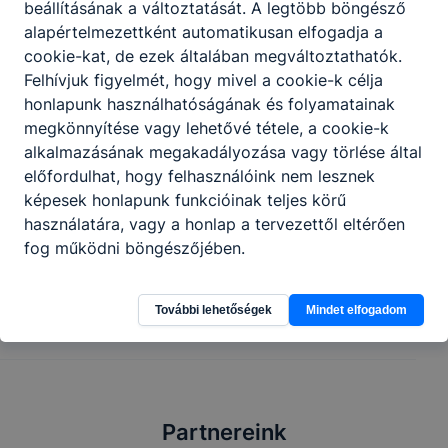
beállításának a változtatását. A legtöbb böngésző
alapértelmezettként automatikusan elfogadja a
cookie-kat, de ezek általában megváltoztathatók.
Felhívjuk figyelmét, hogy mivel a cookie-k célja
honlapunk használhatóságának és folyamatainak
megkönnyítése vagy lehetővé tétele, a cookie-k
alkalmazásának megakadályozása vagy törlése által
előfordulhat, hogy felhasználóink nem lesznek
képesek honlapunk funkcióinak teljes körű
használatára, vagy a honlap a tervezettől eltérően
fog működni böngészőjében.
Megosztás
További lehetőségek
Mindet elfogadom
Partnereink