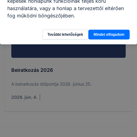
képesek honlapunk funkcióinak teljes körű
használatára, vagy a honlap a tervezettől eltérően
fog működni böngészőjében.
További lehetőségek
Mindet elfogadom
Beiratkozás 2026
A beiratkozás időpontja 2026. június 25.
2026. jún. 4.