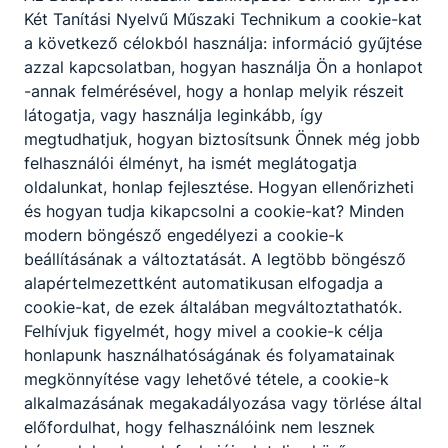
Két Tanítási Nyelvű Műszaki Technikum a cookie-kat
a következő célokból használja: információ gyűjtése
azzal kapcsolatban, hogyan használja Ön a honlapot
-annak felmérésével, hogy a honlap melyik részeit
látogatja, vagy használja leginkább, így
megtudhatjuk, hogyan biztosítsunk Önnek még jobb
felhasználói élményt, ha ismét meglátogatja
oldalunkat, honlap fejlesztése. Hogyan ellenőrizheti
és hogyan tudja kikapcsolni a cookie-kat? Minden
modern böngésző engedélyezi a cookie-k
beállításának a változtatását. A legtöbb böngésző
Eredményekben gazdag tanévet zártunk
alapértelmezettként automatikusan elfogadja a
cookie-kat, de ezek általában megváltoztathatók.
A 2025/2026-os tanév végén iskolánk több fontos
Felhívjuk figyelmét, hogy mivel a cookie-k célja
eseménnyel zárta az évet.
honlapunk használhatóságának és folyamatainak
megkönnyítése vagy lehetővé tétele, a cookie-k
2026. jún. 30.
alkalmazásának megakadályozása vagy törlése által
előfordulhat, hogy felhasználóink nem lesznek