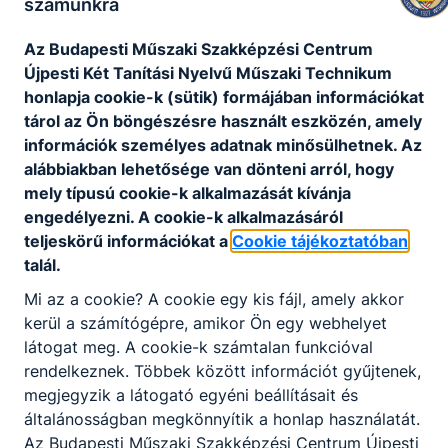
számunkra
KAPCSOLÓDÓ HÍREK
Az Budapesti Műszaki Szakképzési Centrum
Újpesti Két Tanítási Nyelvű Műszaki Technikum
honlapja cookie-k (sütik) formájában információkat
tárol az Ön böngészésre használt eszközén, amely
információk személyes adatnak minősülhetnek. Az
alábbiakban lehetősége van dönteni arról, hogy
mely típusú cookie-k alkalmazását kívánja
engedélyezni. A cookie-k alkalmazásáról
teljeskörű információkat a
Cookie tájékoztatóban
talál.
Mi az a cookie? A cookie egy kis fájl, amely akkor
kerül a számítógépre, amikor Ön egy webhelyet
Nyári ügyelet 2026
látogat meg. A cookie-k számtalan funkcióval
rendelkeznek. Többek között információt gyűjtenek,
Nyári ügyelet: szerdánként 9:00 és 13:00 óra között.
megjegyzik a látogató egyéni beállításait és
általánosságban megkönnyítik a honlap használatát.
2026. júl. 1.
Az Budapesti Műszaki Szakképzési Centrum Újpesti