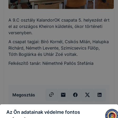
A 9.C osztály KalandorOK csapata 5. helyezést ért
el az országos Kheiron küldetés, ókor történeti
versenyben.
A csapat tagjai: Bíró Kornél, Csikós Milán, Halupka
Richárd, Németh Levente, Szimicsevics Fülöp,
Tóth Boglárka és Uhlár Zoé voltak.
Felkészítő tanár: Némethné Pallós Stefánia
Megosztás
Az Ön adatainak védelme fontos