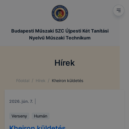
Budapesti Műszaki SZC Újpesti Két Tanítási
Nyelvű Műszaki Technikum
Hírek
/
/
Főoldal
Hírek
Kheiron küldetés
2026. jún. 7.
Verseny
Humán
Kheiron küldetés