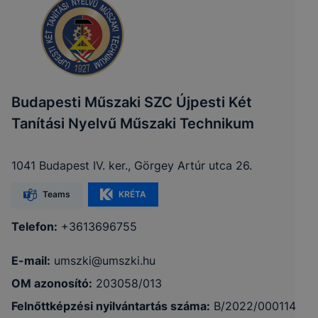
Budapesti Műszaki SZC Újpesti Két
Tanítási Nyelvű Műszaki Technikum
1041 Budapest IV. ker., Görgey Artúr utca 26.
Teams
KRÉTA
Telefon:
+3613696755
E-mail:
umszki@umszki.hu
OM azonosító:
203058/013
Felnőttképzési nyilvántartás száma:
B/2022/000114