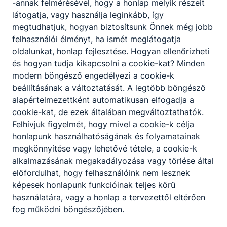
-annak felmérésével, hogy a honlap melyik részeit
látogatja, vagy használja leginkább, így
megtudhatjuk, hogyan biztosítsunk Önnek még jobb
felhasználói élményt, ha ismét meglátogatja
oldalunkat, honlap fejlesztése. Hogyan ellenőrizheti
Eredményekben gazdag tanévet zártunk
és hogyan tudja kikapcsolni a cookie-kat? Minden
A 2025/2026-os tanév végén iskolánk több fontos
modern böngésző engedélyezi a cookie-k
eseménnyel zárta az évet.
beállításának a változtatását. A legtöbb böngésző
alapértelmezettként automatikusan elfogadja a
2026. jún. 30.
cookie-kat, de ezek általában megváltoztathatók.
Felhívjuk figyelmét, hogy mivel a cookie-k célja
honlapunk használhatóságának és folyamatainak
megkönnyítése vagy lehetővé tétele, a cookie-k
alkalmazásának megakadályozása vagy törlése által
előfordulhat, hogy felhasználóink nem lesznek
képesek honlapunk funkcióinak teljes körű
használatára, vagy a honlap a tervezettől eltérően
fog működni böngészőjében.