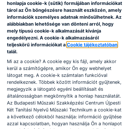
honlapja cookie-k (sütik) formájában információkat
tárol az Ön böngészésre használt eszközén, amely
információk személyes adatnak minősülhetnek. Az
alábbiakban lehetősége van dönteni arról, hogy
mely típusú cookie-k alkalmazását kívánja
engedélyezni. A cookie-k alkalmazásáról
teljeskörű információkat a
Cookie tájékoztatóban
Nyári ügyelet 2026
talál.
Mi az a cookie? A cookie egy kis fájl, amely akkor
Nyári ügyelet: szerdánként 9:00 és 13:00 óra között.
kerül a számítógépre, amikor Ön egy webhelyet
2026. júl. 1.
látogat meg. A cookie-k számtalan funkcióval
rendelkeznek. Többek között információt gyűjtenek,
megjegyzik a látogató egyéni beállításait és
általánosságban megkönnyítik a honlap használatát.
Az Budapesti Műszaki Szakképzési Centrum Újpesti
Két Tanítási Nyelvű Műszaki Technikum a cookie-kat
a következő célokból használja: információ gyűjtése
azzal kapcsolatban, hogyan használja Ön a honlapot