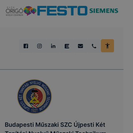
Budapesti Műszaki SZC Újpesti Két