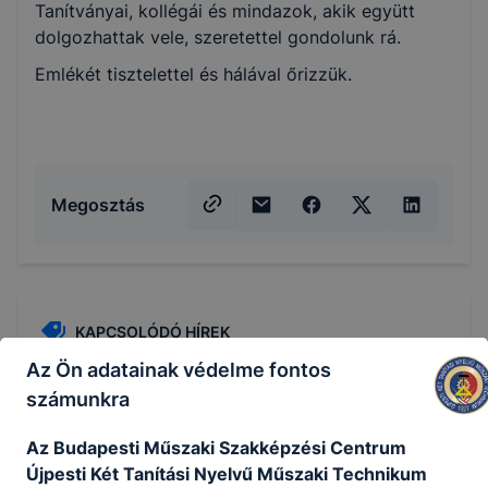
Tanítványai, kollégái és mindazok, akik együtt
dolgozhattak vele, szeretettel gondolunk rá.
Emlékét tisztelettel és hálával őrizzük.
Megosztás
KAPCSOLÓDÓ HÍREK
Az Ön adatainak védelme fontos
számunkra
Az Budapesti Műszaki Szakképzési Centrum
Újpesti Két Tanítási Nyelvű Műszaki Technikum