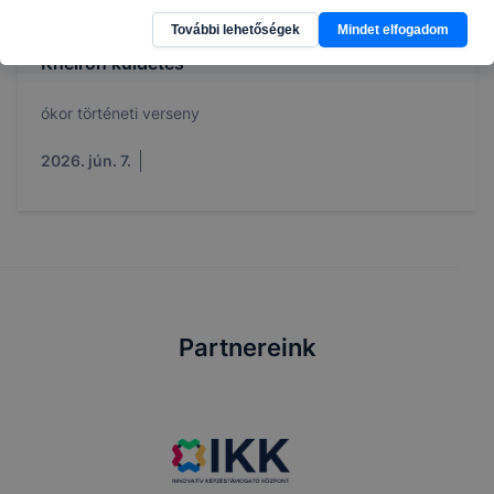
További lehetőségek
Mindet elfogadom
Kheiron küldetés
ókor történeti verseny
2026. jún. 7.
Partnereink