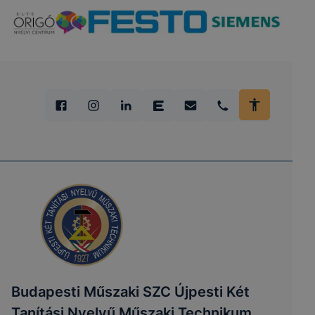
Budapesti Műszaki SZC Újpesti Két
Tanítási Nyelvű Műszaki Technikum