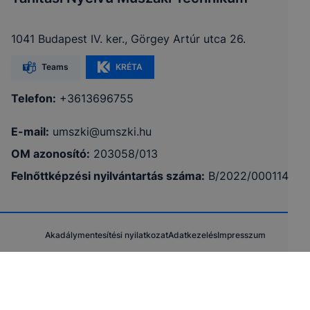
1041 Budapest IV. ker., Görgey Artúr utca 26.
Teams
KRÉTA
Telefon:
+3613696755
E-mail:
umszki@umszki.hu
OM azonosító:
203058/013
Felnőttképzési nyilvántartás száma:
B/2022/000114
Akadálymentesítési nyilatkozat
Adatkezelés
Impresszum