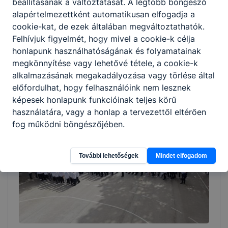
beállításának a változtatását. A legtöbb böngésző
alapértelmezettként automatikusan elfogadja a
cookie-kat, de ezek általában megváltoztathatók.
Felhívjuk figyelmét, hogy mivel a cookie-k célja
Nyári ügyelet 2026
honlapunk használhatóságának és folyamatainak
megkönnyítése vagy lehetővé tétele, a cookie-k
Nyári ügyelet: szerdánként 9:00 és 13:00 óra között.
alkalmazásának megakadályozása vagy törlése által
előfordulhat, hogy felhasználóink nem lesznek
2026. júl. 1.
képesek honlapunk funkcióinak teljes körű
használatára, vagy a honlap a tervezettől eltérően
fog működni böngészőjében.
További lehetőségek
Mindet elfogadom