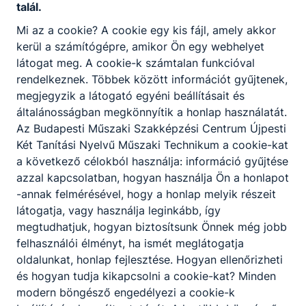
talál.
Mi az a cookie? A cookie egy kis fájl, amely akkor
kerül a számítógépre, amikor Ön egy webhelyet
látogat meg. A cookie-k számtalan funkcióval
rendelkeznek. Többek között információt gyűjtenek,
megjegyzik a látogató egyéni beállításait és
Tájékoztató szóbeli felvételiről 2026
általánosságban megkönnyítik a honlap használatát.
A szóbeli felvételi elbeszélgetést 2026.03.02-án és
Az Budapesti Műszaki Szakképzési Centrum Újpesti
2026.03.03-án tartjuk.
Két Tanítási Nyelvű Műszaki Technikum a cookie-kat
a következő célokból használja: információ gyűjtése
2026. febr. 18.
azzal kapcsolatban, hogyan használja Ön a honlapot
-annak felmérésével, hogy a honlap melyik részeit
látogatja, vagy használja leginkább, így
megtudhatjuk, hogyan biztosítsunk Önnek még jobb
felhasználói élményt, ha ismét meglátogatja
oldalunkat, honlap fejlesztése. Hogyan ellenőrizheti
és hogyan tudja kikapcsolni a cookie-kat? Minden
modern böngésző engedélyezi a cookie-k