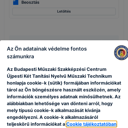
Beosztás
Letöltés
Megosztás
Az Ön adatainak védelme fontos
számunkra
Az Budapesti Műszaki Szakképzési Centrum
Újpesti Két Tanítási Nyelvű Műszaki Technikum
KAPCSOLÓDÓ HÍREK
honlapja cookie-k (sütik) formájában információkat
tárol az Ön böngészésre használt eszközén, amely
információk személyes adatnak minősülhetnek. Az
alábbiakban lehetősége van dönteni arról, hogy
mely típusú cookie-k alkalmazását kívánja
engedélyezni. A cookie-k alkalmazásáról
teljeskörű információkat a
Cookie tájékoztatóban