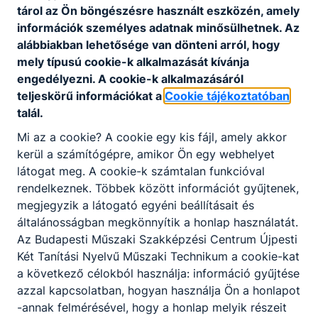
tárol az Ön böngészésre használt eszközén, amely
információk személyes adatnak minősülhetnek. Az
alábbiakban lehetősége van dönteni arról, hogy
mely típusú cookie-k alkalmazását kívánja
engedélyezni. A cookie-k alkalmazásáról
teljeskörű információkat a
Cookie tájékoztatóban
talál.
Eredményekben gazdag tanévet
zártunk
Mi az a cookie? A cookie egy kis fájl, amely akkor
kerül a számítógépre, amikor Ön egy webhelyet
A 2025/2026-os tanév végén iskolánk több
látogat meg. A cookie-k számtalan funkcióval
fontos eseménnyel zárta az évet.
rendelkeznek. Többek között információt gyűjtenek,
megjegyzik a látogató egyéni beállításait és
2026. jún. 30.
általánosságban megkönnyítik a honlap használatát.
Az Budapesti Műszaki Szakképzési Centrum Újpesti
Két Tanítási Nyelvű Műszaki Technikum a cookie-kat
a következő célokból használja: információ gyűjtése
azzal kapcsolatban, hogyan használja Ön a honlapot
-annak felmérésével, hogy a honlap melyik részeit