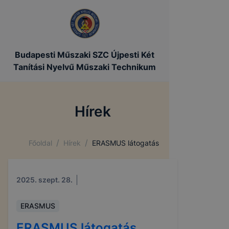
Budapesti Műszaki SZC Újpesti Két
Tanítási Nyelvű Műszaki Technikum
Hírek
/
/
Főoldal
Hírek
ERASMUS látogatás
2025. szept. 28.
ERASMUS
ERASMUS látogatás