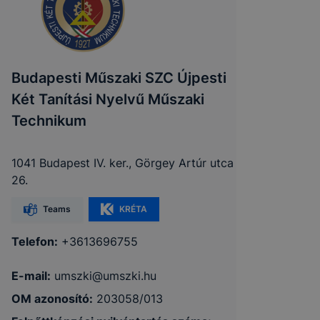
Budapesti Műszaki SZC Újpesti
Két Tanítási Nyelvű Műszaki
Technikum
1041 Budapest IV. ker., Görgey Artúr utca
26.
Teams
KRÉTA
Telefon:
+3613696755
E-mail:
umszki@umszki.hu
OM azonosító:
203058/013