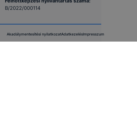
Felnőttképzési nyilvántartás száma:
B/2022/000114
Akadálymentesítési nyilatkozat
Adatkezelés
Impresszum