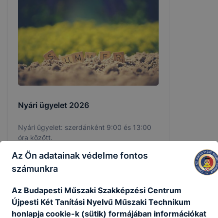
Nyári ügyelet 2026
Nyári ügyelet: szerdánként 9:00 és 13:00
óra között.
Az Ön adatainak védelme fontos
2026. júl. 1.
számunkra
Az Budapesti Műszaki Szakképzési Centrum
Újpesti Két Tanítási Nyelvű Műszaki Technikum
honlapja cookie-k (sütik) formájában információkat