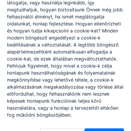
látogatja, vagy használja leginkább, így
megtudhatjuk, hogyan biztosítsunk Önnek még jobb
felhasználói élményt, ha ismét meglátogatja
oldalunkat, honlap fejlesztése. Hogyan ellenőrizheti
és hogyan tudja kikapcsolni a cookie-kat? Minden
modern böngésző engedélyezi a cookie-k
Kheiron küldetés
beállításának a változtatását. A legtöbb böngésző
alapértelmezettként automatikusan elfogadja a
ókor történeti verseny
cookie-kat, de ezek általában megváltoztathatók.
Felhívjuk figyelmét, hogy mivel a cookie-k célja
2026. jún. 7.
honlapunk használhatóságának és folyamatainak
megkönnyítése vagy lehetővé tétele, a cookie-k
alkalmazásának megakadályozása vagy törlése által
előfordulhat, hogy felhasználóink nem lesznek
képesek honlapunk funkcióinak teljes körű
használatára, vagy a honlap a tervezettől eltérően
fog működni böngészőjében.
Partnereink